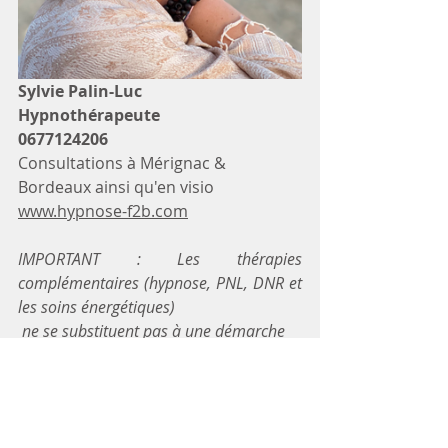
Sylvie Palin-Luc
Hypnothérapeute
0677124206
Consultations à Mérignac & 
Bordeaux ainsi qu'en visio
www.hypnose-f2b.com
IMPORTANT : Les thérapies 
complémentaires (hypnose, PNL, DNR et 
les soins énergétiques)
 ne se substituent pas à une démarche 
thérapeutique traditionnelle, elles ne 
visent pas à faire un diagnostic ou à 
prévenir une pathologie. Elles sont 
compatibles avec tout traitement 