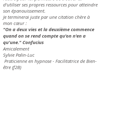
d'utiliser ses propres ressources pour atteindre
son épanouissement.
Je terminerai juste par une citation chère à
mon cœur :
"On a deux vies et la deuxième commence
quand on se rend compte qu'on n'en a
qu'une." Confucius
Amicalement
Sylvie Palin-Luc
Praticienne en hypnose - Facilitatrice de Bien-
être (f2B)
Mon parcours
De par mes expériences, j'ai pris pleinement
conscience jour après jour que
le corps et
l'esprit sont intimement liés,
que la santé
du premier dépend grandement de celle du
second et j'ai intégré ainsi totalement et
pleinement les apprentissages de l'enfance.