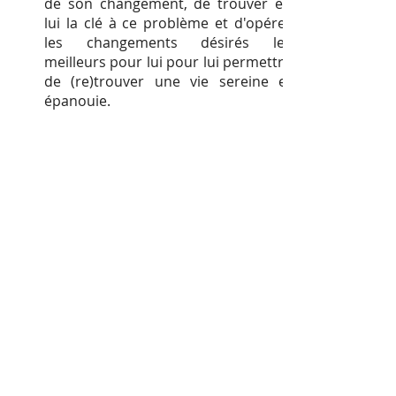
de son changement, de trouver en
lui la clé à ce problème et d'opérer
les changements désirés les
meilleurs pour lui pour lui permettre
de (re)trouver une vie sereine et
épanouie.
En aucun cas, les thérapies brèves
n'ont pour but de réaliser une
analyse de la personnalité du patient
ni même de ses fonctionnements
psychiques. Les
thérapies brèves
sont exclusivement tournées
solution
.