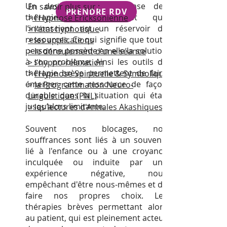
Un des principes de base des
En savoir plus sur :
PRENDRE RDV
thérapies brèves, c'est que
>
l'Hypnose Ericksonienne
l’inconscient est un réservoir de
>
l'état hypnotique
ressources. Ce qui signifie que toute
>
les applications
personne possède en elle la solution
> l
e déroulement d'une séance
à son problème. Ainsi les outils de
>
l'hypno-relaxation
thérapie brève permettent de faire
>
l'Hypnose Spirituelle & Symbolique
émerger cette ressource de façon
>
la Programmation Neuro-
durable dans la situation qui était
Linguistique (PNL)
jusqu’alors limitante.
> les lectures d'Annales Akashiques
Souvent nos blocages, nos
souffrances sont liés à un souvenir
lié à l'enfance ou à une croyance
inculquée ou induite par une
expérience négative, nous
empêchant d'être nous-mêmes et de
faire nos propres choix. Les
thérapies brèves permettant alors
au patient, qui est pleinement acteur