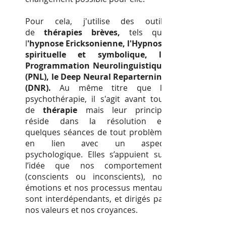
Pour cela, j'utilise des outils
de
thérapies brèves,
tels que
l
'hypnose Ericksonienne, l'Hypnose
spirituelle et symbolique, la
Programmation Neurolinguistique
(PNL), le Deep Neural Reparterning
(DNR).
Au même titre que la
psychothérapie, il s'agit avant tout
de
thérapie
mais leur principe
réside dans la résolution en
quelques séances de tout problème
en lien avec un aspect
psychologique. Elles s’appuient sur
l’idée que nos comportements
(conscients ou inconscients), nos
émotions et nos processus mentaux
sont interdépendants, et dirigés par
nos valeurs et nos croyances.