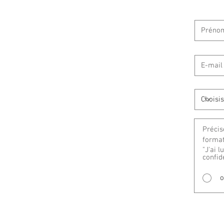
"J'ai l
confid
o