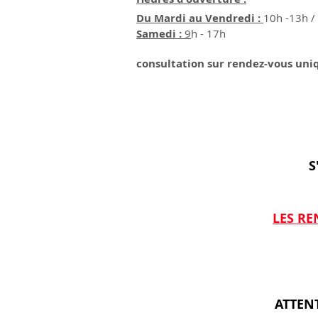
Du Mardi au Vendredi :
10
h -13h 
Samedi :
9
h - 17h
consultation sur rendez-vous un
S
LES R
ATTENT