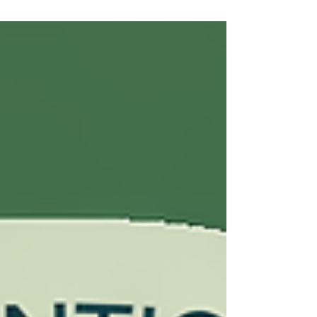
Dans cet article, je partage mon expérience
personnelle, les connaissances scientifiques
sur l'oxygénothérapie hyperbare légère, le rôle
de l'oxygène dans l'organisme et les limites de
cette approche complémentaire, qui ne
remplace jamais les traitements médicaux.