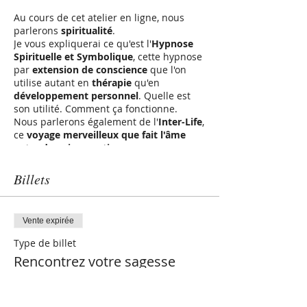
Au cours de cet atelier en ligne, nous
parlerons
spiritualité
.
Je vous expliquerai ce qu'est l'
Hypnose
Spirituelle et Symbolique
, cette hypnose
par
extension de conscience
que l'on
utilise autant en
thérapie
qu'en
développement personnel
. Quelle est
son utilité. Comment ça fonctionne.
Nous parlerons également de l'
Inter-Life
,
ce
voyage merveilleux que fait l'âme
entre deux incarnations
.
Cet atelier vous permettra de vivre 4
séances d'hypnose en une seule et
Billets
même journée, au cours desquelles vous
rencontrerez:
Vente expirée
votre animal totem
votre guide
Type de billet
un de vos défunts
Rencontrez votre sagesse
Chacun d'eux vous délivrera, peut-être,
intér
un message.
Vous expérimenterez aussi une