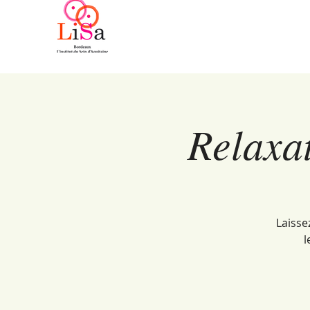
Relaxat
Laisse
l