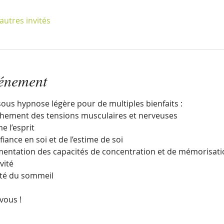
autres invités
vénement
ous hypnose légère pour de multiples bienfaits :
chement des tensions musculaires et nerveuses
e l’esprit
ance en soi et de l’estime de soi
ntation des capacités de concentration et de mémorisat
vité
ité du sommeil
vous !
A TOUS, clients du cabinet ou non.