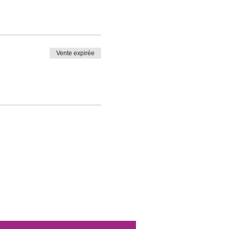
et de réserver votre place.
in que je puisse vous
Vente expirée
, tablette ou smartphone.
la séance.
rfums / odeurs.
.).