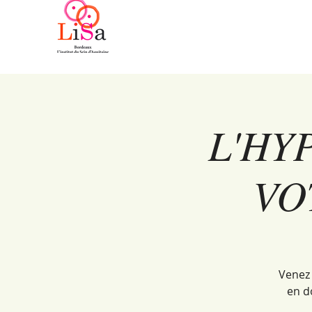
L'HY
VO
Venez 
en d