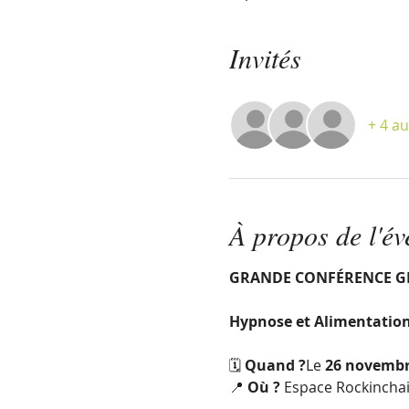
Invités
+ 4 au
À propos de l'é
GRANDE CONFÉRENCE G
Hypnose et Alimentation
🗓 
Quand ?
Le 
26 novemb
📍 
Où ?
 Espace Rockincha