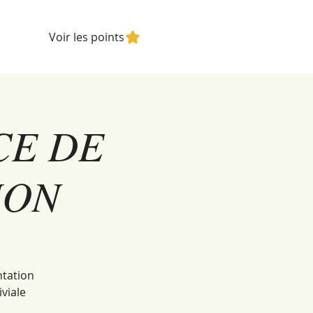
Voir les points
CE DE
ION
ntation
viale