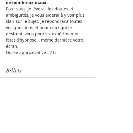
de nombreux maux
Pour vous, je lèverai, les doutes et 
ambiguïtés, je vous aiderai à y voir plus 
clair sur le sujet. Je répondrai à toutes 
vos questions et pour ceux qui le 
désirent, vous pourrez expérimenter 
l’état d’hypnose… même dernière votre 
écran.
Durée approxivative : 2 h
Billets
Vente expirée
Type de billet
Hypnose :STOP aux idées
reçues
Plus d'info