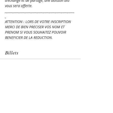
d'échange et de partage, une boisson bio 
vous sera offerte.
______________________________________________
_
ATTENTION : LORS DE VOTRE INSCRIPTION 
MERCI DE BIEN PRECISER VOS NOM ET 
PRENOM SI VOUS SOUHAITEZ POUVOIR 
BENEFICIER DE LA REDUCTION. 
Billets
Vente expirée
Type de billet
Des émotions : la gestion au q
Prix
10,00 €
TVA incluse