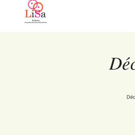
Déc
Déc