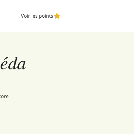
Voir les points
véda
core