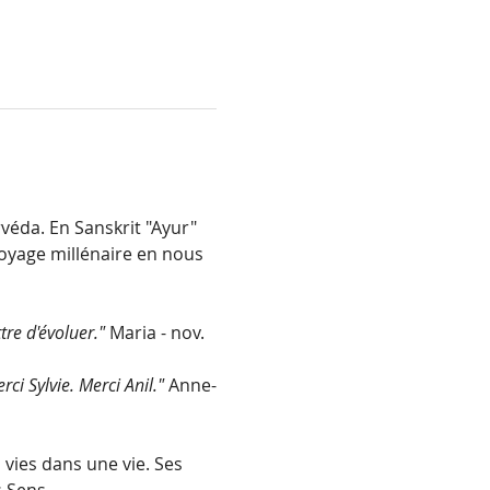
éda. En Sanskrit "Ayur" 
oyage millénaire en nous 
re d'évoluer." 
Maria - nov. 
ci Sylvie. Merci Anil." 
Anne-
vies dans une vie. Ses 