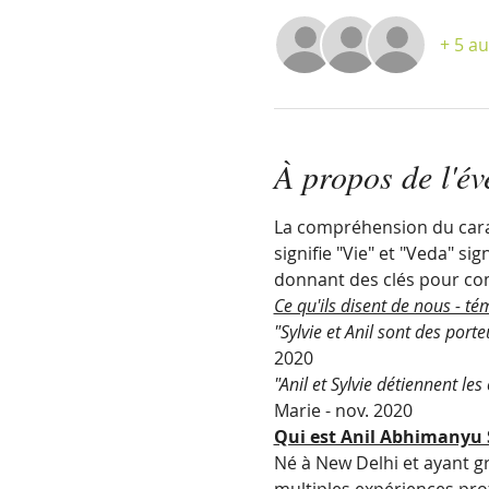
+ 5 au
À propos de l'é
La compréhension du carac
signifie "Vie" et "Veda" s
donnant des clés pour co
Ce qu'ils disent de nous - té
"Sylvie et Anil sont des por
2020
"Anil et Sylvie détiennent les
Marie - nov. 2020
Qui est Anil Abhimanyu
Né à New Delhi et ayant g