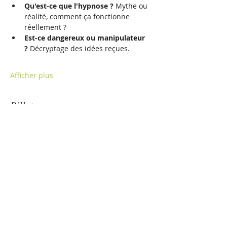
Qu'est-ce que l'hypnose ?
 Mythe ou 
réalité, comment ça fonctionne 
réellement ?
Est-ce dangereux ou manipulateur 
?
 Décryptage des idées reçues.
Afficher plus
Billets
Vente expirée
Type de billet
billet
Prix
0,00 €