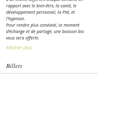
rapport avec le bien-être, la santé, le 
développement personnel, la PNL et 
l'hypnose. 
Pour rendre plus convivial, ce moment 
d'échange et de partage, une boisson bio 
vous sera offerte.
Afficher plus
Billets
Vente expirée
Type de billet
Hypnose Spirituelle : l'entre-
Prix
10,00 €
TVA incluse