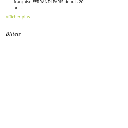
française FERRANDI PARIS depuis 20 
ans.
Afficher plus
Billets
Vente expirée
Type de billet
L'immunité sensorielle
Prix
10,00 €
Partager cet événement