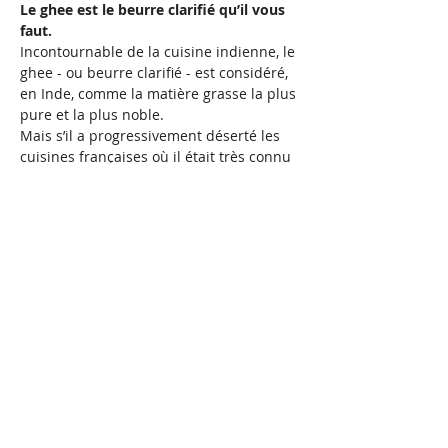
Le ghee est le beurre clarifié qu’il vous 
faut.
Incontournable de la cuisine indienne, le 
ghee - ou beurre clarifié - est considéré, 
en Inde, comme la matière grasse la plus 
pure et la plus noble.
Mais s’il a progressivement déserté les 
cuisines françaises où il était très connu 
de nos grands-mères, il est aujourd’hui 
encore souvent utilisé par les grands 
chefs étoilés de l’hexagone et dans 
certaines régions comme la Bretagne.
Beurre clarifié aux multiples vertus 
santé, vous serez…
Afficher plus
Partager cet événement