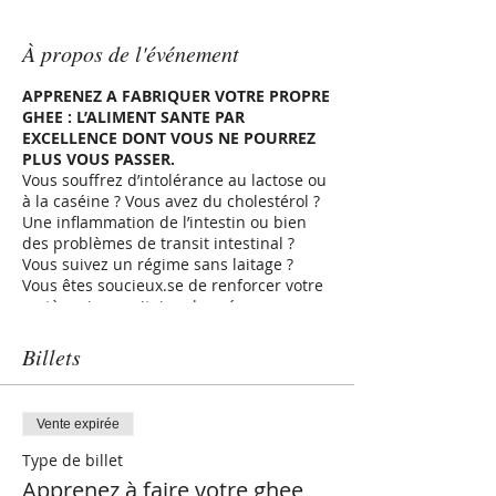
À propos de l'événement
APPRENEZ A FABRIQUER VOTRE PROPRE
GHEE : L’ALIMENT SANTE PAR
EXCELLENCE DONT VOUS NE POURREZ
PLUS VOUS PASSER.
Vous souffrez d’intolérance au lactose ou
à la caséine ? Vous avez du cholestérol ?
Une inflammation de l’intestin ou bien
des problèmes de transit intestinal ?
Vous suivez un régime sans laitage ?
Vous êtes soucieux.se de renforcer votre
système immunitaire, de préserver une
bonne vue et des os solides ?
Le ghee est le beurre clarifié qu’il vous
Billets
faut.
Incontournable de la cuisine indienne, le
ghee - ou beurre clarifié - est considéré,
Vente expirée
en Inde, comme la matière grasse la plus
pure et la plus noble.
Type de billet
Mais s’il a progressivement déserté les
Apprenez à faire votre ghee
cuisines françaises où il était très connu