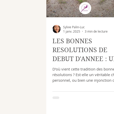
Sylvie Palin-Luc
1 janv. 2025
3 min de lecture
LES BONNES
RESOLUTIONS DE
DEBUT D'ANNEE : 
INJONCTION
D’où vient cette tradition des bonn
résolutions ? Est-elle un véritable c
COLLECTIVE
personnel, ou bien une injonction c
INCONSCIENTE ?
inconsciente di