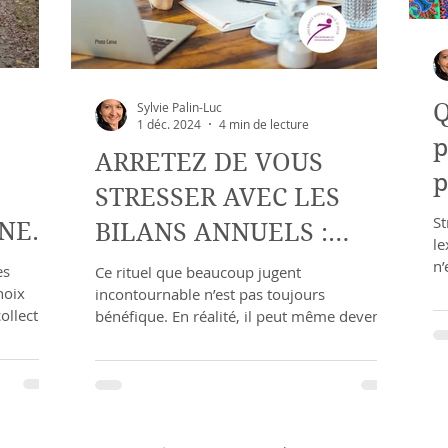
Q
Sylvie Palin-Luc
1 déc. 2024
4 min de lecture
p
ARRETEZ DE VOUS
p
STRESSER AVEC LES
St
UNE
BILANS ANNUELS :
le
VOICI UNE APPROCHE
n’
es
Ce rituel que beaucoup jugent
hoix
incontournable n’est pas toujours
PLUS APAISANTE
ollective
bénéfique. En réalité, il peut même devenir
une source de stress et de press