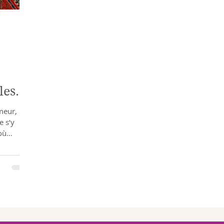
les
meur,
e s’y
où