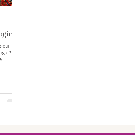
ogie
e-qui
ogie ?
e