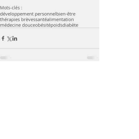
Mots-clés :
développement personnel
bien-être
thérapies brèves
santé
alimentation
médecine douce
obésité
poids
diabète
Commentaires
Rédigez un commentaire...
Posts à l'affiche