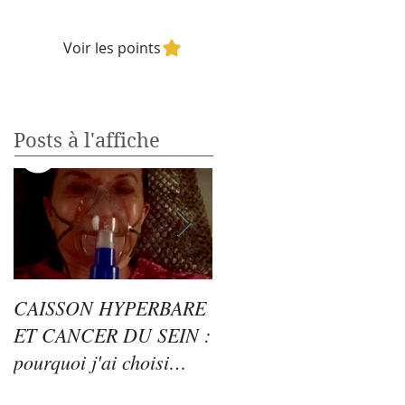
Voir les points
Posts à l'affiche
CAISSON HYPERBARE
HYPNOSE,
ET CANCER DU SEIN :
NUMEROLOGIE ET
pourquoi j'ai choisi
CANCER : quand le
l'oxygénothérapie
corps, le temps et la