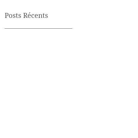
hyperbare légère
conscience se remettent
à dialoguer
Posts Récents