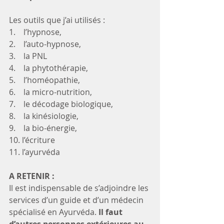
Les outils que j’ai utilisés :
1.    l’hypnose, 
2.    l’auto-hypnose, 
3.    la PNL 
4.    la phytothérapie, 
5.    l’homéopathie, 
6.    la micro-nutrition, 
7.    le décodage biologique, 
8.    la kinésiologie, 
9.    la bio-énergie, 
10. l’écriture 
11. l’ayurvéda 
A RETENIR :
Il est indispensable de s’adjoindre les 
services d’un guide et d’un médecin 
spécialisé en Ayurvéda. 
Il faut 