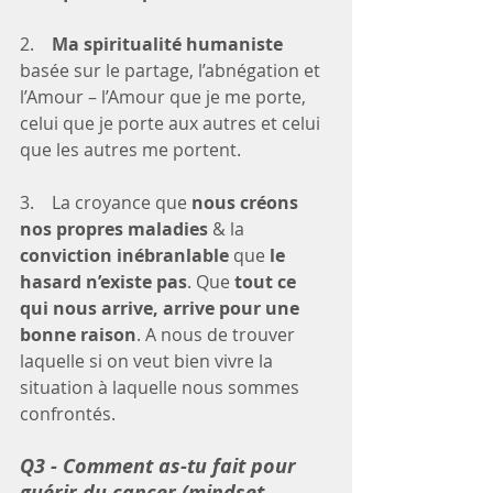
2.    
Ma spiritualité humaniste
basée sur le partage, l’abnégation et 
l’Amour – l’Amour que je me porte, 
celui que je porte aux autres et celui 
que les autres me portent.
3.    La croyance que 
nous créons 
nos propres maladies
 & la 
conviction inébranlable
 que 
le 
hasard n’existe pas
. Que 
tout ce 
qui nous arrive, arrive pour une 
bonne raison
. A nous de trouver 
laquelle si on veut bien vivre la 
situation à laquelle nous sommes 
confrontés.
Q3 - Comment as-tu fait pour 
guérir du cancer (mindset, 