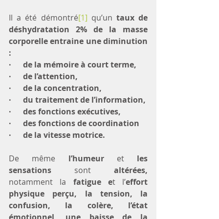
Il a été démontré
[1]
 qu’un 
taux de 
déshydratation 2% de la masse 
corporelle entraine une diminution 
:
·      de la mémoire à court terme, 
·      de l’attention, 
·      de la concentration, 
·      du traitement de l’information, 
·      des fonctions exécutives, 
·      des fonctions de coordination 
·      de la vitesse motrice.
De même 
l’humeur
 et 
les 
sensations
 sont 
altérées, 
notamment la
 fatigue e
t l’
effort 
physique perçu, la tension, la 
confusion, la colère, l’état 
émotionnel, une baisse de la 