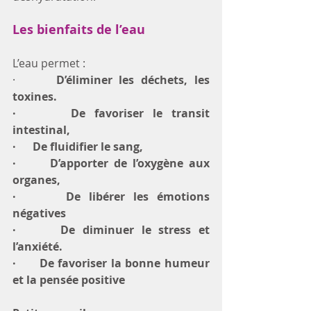
Les bienfaits de l’eau 
L’eau permet :
·     
 D’éliminer les déchets, les 
toxines. 
·      De favoriser le transit 
intestinal, 
·      De fluidifier le sang,
·      D’apporter de l’oxygène aux 
organes, 
·      De libérer les émotions 
négatives
·      De diminuer le stress et 
l’anxiété.
·      De favoriser la bonne humeur 
et la pensée positive