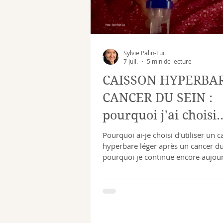
Sylvie Palin-Luc
7 juil.
5 min de lecture
CAISSON HYPERBAR
CANCER DU SEIN :
pourquoi j'ai choisi
l'oxygénothérapie
Pourquoi ai-je choisi d'utiliser un c
hyperbare léger après un cancer du
hyperbare légère
pourquoi je continue encore aujour
Dans cet article, je partage mon ex
personnelle, les connaissances scie
sur l'oxygénothérapie hyperbare lég
rôle de l'oxygène dans l'organisme 
limites de cette approche complém
qui ne remplace jamais les traitem