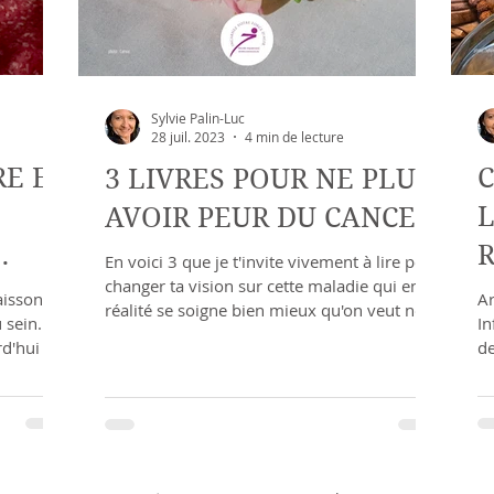
Sylvie Palin-Luc
28 juil. 2023
4 min de lecture
E ET
C
3 LIVRES POUR NE PLUS
AVOIR PEUR DU CANCER
R
En voici 3 que je t'invite vivement à lire pour
changer ta vision sur cette maladie qui en
C
aisson
Ar
réalité se soigne bien mieux qu'on veut nous
 sein… et
In
le
d'hui ?
de
périence
ntifiques
ère, le
et les
entaire,
ents