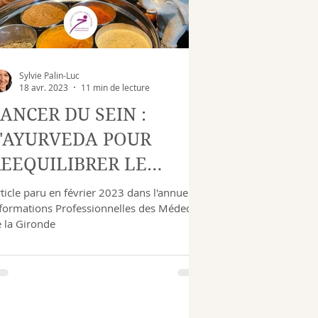
Sylvie Palin-Luc
18 avr. 2023
11 min de lecture
ANCER DU SEIN :
L'AYURVEDA POUR
EEQUILIBRER LE
ORPS ET L'ESPRIT
ticle paru en février 2023 dans l'annuel
formations Professionnelles des Médecins
 la Gironde