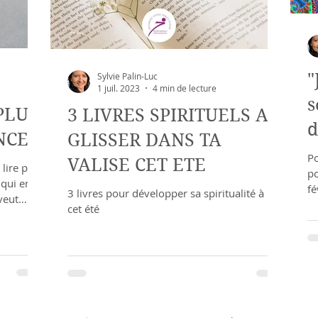
"
Sylvie Palin-Luc
1 juil. 2023
4 min de lecture
s
PLUS
3 LIVRES SPIRITUELS A
d
NCER
GLISSER DANS TA
Po
VALISE CET ETE
 lire pour
po
 qui en
fé
3 livres pour développer sa spiritualité à lire
veut
l’
cet été